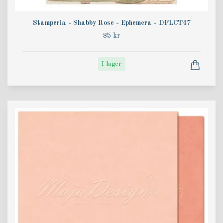
Stamperia - Shabby Rose - Ephemera - DFLCT47
85 kr
I lager