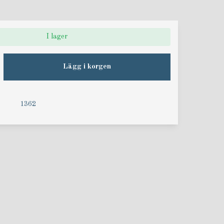
I lager
Lägg i korgen
1362