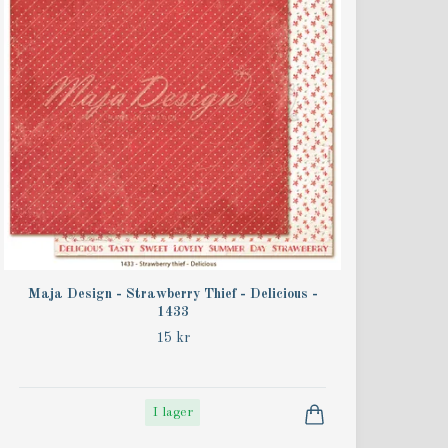
Maja Design - Strawberry Thief - Delicious -
1433
15 kr
I lager