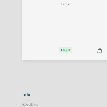
125 kr
I lager
Info
Köpvillkor