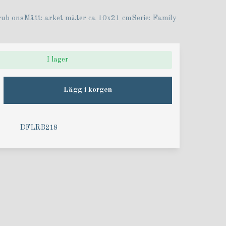
ub onsMått: arket mäter ca 10x21 cmSerie: Family
I lager
Lägg i korgen
DFLRB218