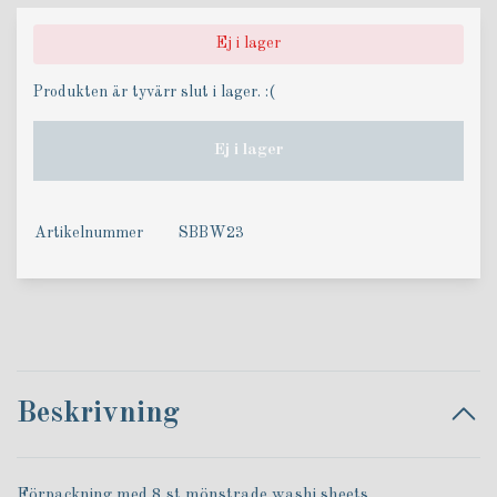
Ej i lager
Produkten är tyvärr slut i lager. :(
Ej i lager
Artikelnummer
SBBW23
Beskrivning
Förpackning med 8 st mönstrade washi sheets