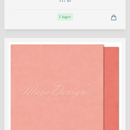
117 kr
I lager