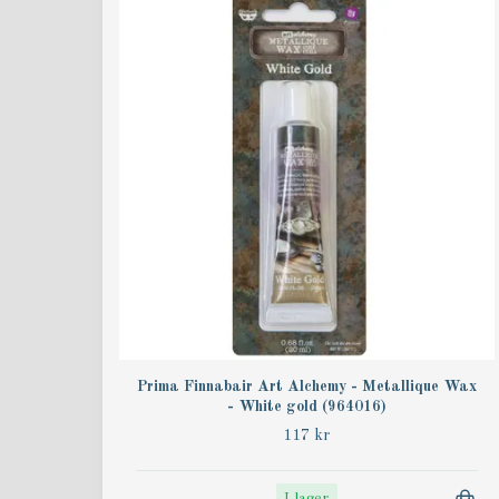
Prima Finnabair Art Alchemy - Metallique Wax
- White gold (964016)
117 kr
I lager