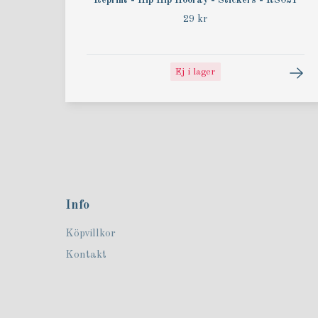
Reprint - Hip Hip Hooray - Stickers - RS021
29 kr
Ej i lager
Info
Köpvillkor
Kontakt