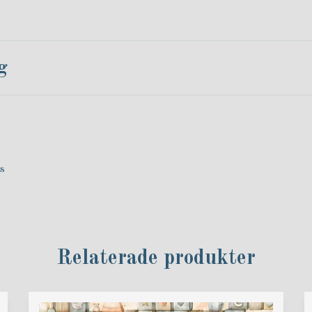
g
ts
Relaterade produkter