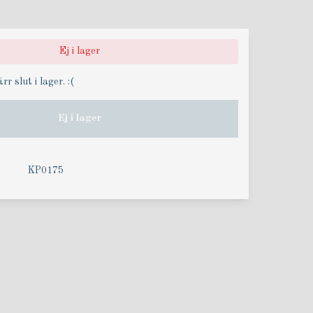
Ej i lager
r slut i lager. :(
Ej i lager
KP0175