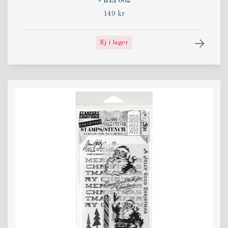
- REP002
149 kr
Ej i lager