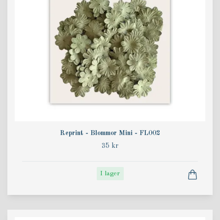
Reprint - Blommor Mini - FL002
35 kr
I lager