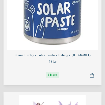
Simon Hurley - Polar Paste - Belunga (HUA84211)
78 kr
I lager