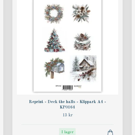
Reprint - Deck the halls - Klippark A4 -
KP0164
13 kr
I lager