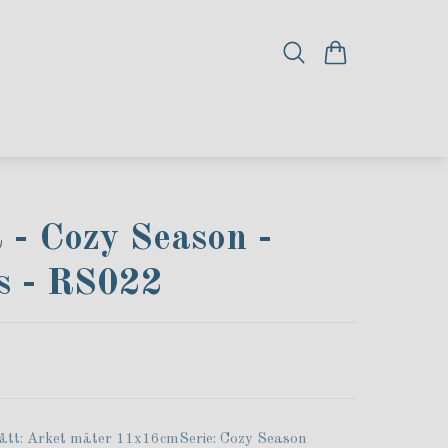
 - Cozy Season -
s - RS022
ått: Arket mäter 11x16cmSerie: Cozy Season