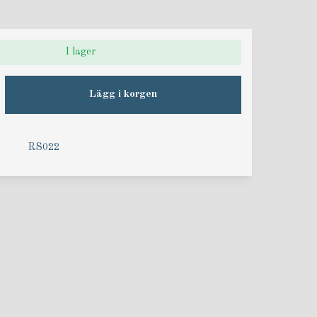
I lager
Lägg i korgen
RS022