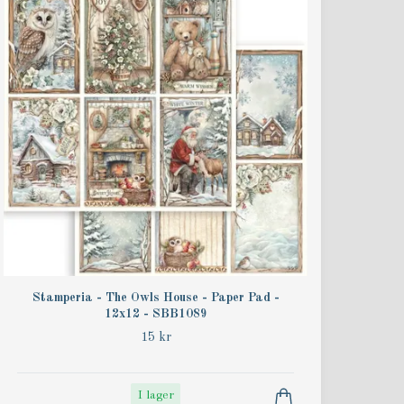
Stamperia - The Owls House - Paper Pad -
12x12 - SBB1089
15 kr
I lager