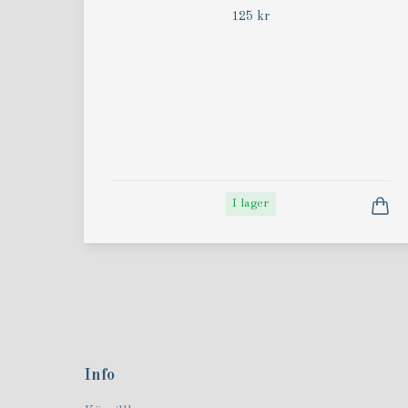
125 kr
I lager
Info