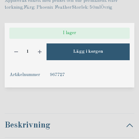
Appliceras enkelt med pensel och blir permanent efter
torkning.Färg: Phoenix FeatherStorlek: 50mlÖvrig
I lager
Lägg i korgen
Artikelnummer
967727
Beskrivning