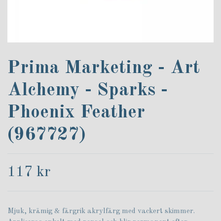
Prima Marketing - Art
Alchemy - Sparks -
Phoenix Feather
(967727)
117 kr
Mjuk, krämig & färgrik akrylfärg med vackert skimmer.