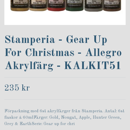
Stamperia - Gear Up
For Christmas - Allegro
Akrylfärg - KALKIT51
235 kr
Förpackning med 6st akrylfärger från Stamperia. Antal: 6st
flaskor á 60mlFärger: Gold, Nougat, Apple, Hunter Green,
Grey & EarthSerie: Gear up for chri