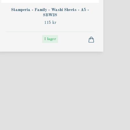
Stamperia - Family - Washi Sheets - A5 -
SBW28
115 kr
I lager