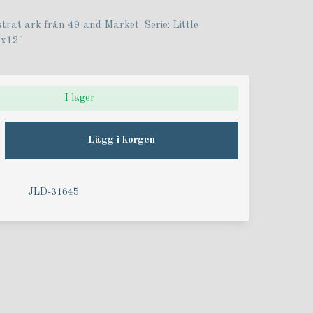
trat ark från 49 and Market. Serie: Little
2x12"
I lager
Lägg i korgen
JLD-31645