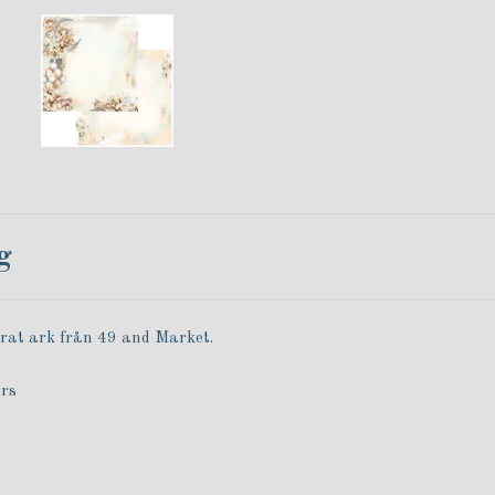
g
rat ark från 49 and Market.
ers