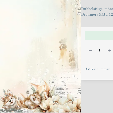
Dubbelsidigt, möns
DreamersMått: 1
Artikelnummer